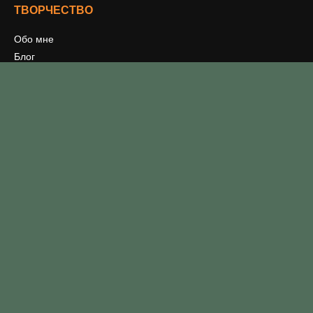
ТВОРЧЕСТВО
Обо мне
Блог
Мои книги
Письменное творчество
Издательничаю
Проекты
ПСИХОЛОГИЯ
Семинары
Ближайшие события
Видеосеминары
Отзывы
ИНТЕРЕСНОЕ
Книги