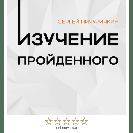
Рейтинг
:
0.0
/
0