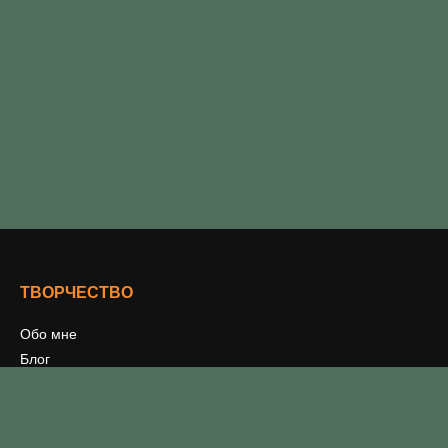
ТВОРЧЕСТВО
Обо мне
Блог
Мои книги
Письменное творчество
Издательничаю