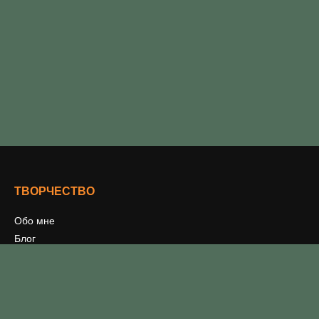
ТВОРЧЕСТВО
Обо мне
Блог
Мои книги
Письменное творчество
Издательничаю
Проекты