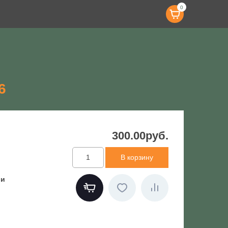
0
6
300.00руб.
ии