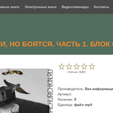
жные книги
Электронные книги
Видеосеминары
Контакты
И, НО БОЯТСЯ. ЧАСТЬ 1. БЛОК 
Рейтинг
:
0.0
/
0
Производитель
:
Век информац
Артикул
:
Наличие
:
9
Единица
:
файл mp4